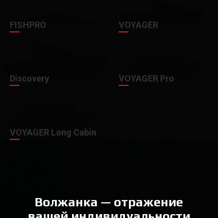
FISHPRO
VOYAGER
Discovery
VOYAGER Pro
VOYAGER Long Cabin
Волжанка — отражение
вашей индивидуальности