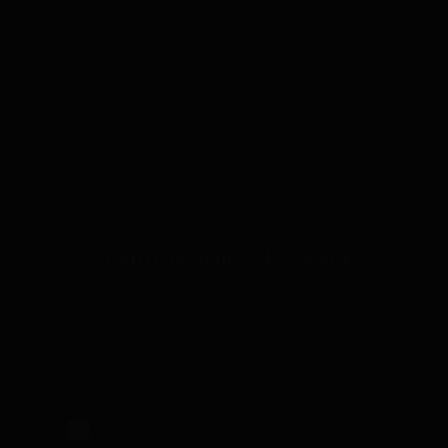
Узнайте больше о Волжанке
Настоящим подтверждаю, что я
ознакомлен и согласен с условиями