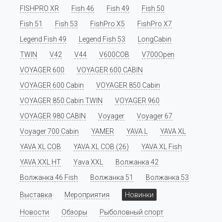
FISHPRO XR
Fish 46
Fish 49
Fish 50
Fish 51
Fish 53
FishPro X5
FishPro X7
Legend Fish 49
Legend Fish 53
LongCabin
TWIN
V42
V44
V600COB
V700Open
VOYAGER 600
VOYAGER 600 CABIN
VOYAGER 600 Cabin
VOYAGER 850 Cabin
VOYAGER 850 Cabin TWIN
VOYAGER 960
VOYAGER 980 CABIN
Voyager
Voyager 67
Voyager 700 Cabin
YAMER
YAVA L
YAVA XL
YAVA XL COB
YAVA XL COB (26)
YAVA XL Fish
YAVA XXL HT
Yava XXL
Волжанка 42
Волжанка 46 Fish
Волжанка 51
Волжанка 53
Выставка
Мероприятия
Новинки
Новости
Обзоры
Рыболовный спорт