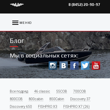
8 (8452) 20-90-97
МЕНЮ
Блог
Мы в социальных сетях:
Все подряд
46 classic
55COB
700COB
800COB
800cabin
850Cabin
Discovery 37
Discovery 650
FISHPRO X3
FISHPRO X7 (26)