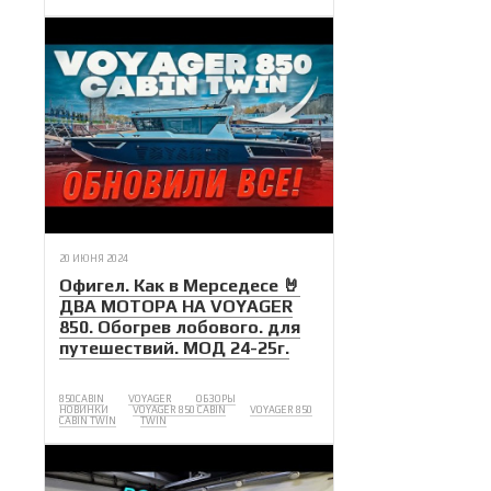
20 ИЮНЯ 2024
Офигел. Как в Мерседесе 🤘
ДВА МОТОРА НА VOYAGER
850. Обогрев лобового. для
путешествий. МОД 24-25г.
850CABIN
VOYAGER
ОБЗОРЫ
НОВИНКИ
VOYAGER 850 CABIN
VOYAGER 850
CABIN TWIN
TWIN